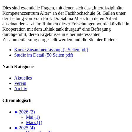
Dies sind essentielle Fragen, mit denen sich das „Interdisziplinäre
Kompetenzzentrum Alter“ an der Fachhochschule St. Gallen unter
der Leitung von Frau Prof. Dr. Sabina Misoch in deren Arbeit
auseinander setzt. Im Rahmen dieser Forschungen wurde kürzlich in
Kooperation mit dem „think tank thurgau“ eine Befragung
durchgeführt, deren Ergebnisse in einer interessanten
Zusammenfassung dargestellt werden und die Sie hier finden:
Kurze Zusammenfassung (2 Seiten pdf)
Studie im Detail (50 Seiten pdf)
Nach Kategorie
Aktuelles
Verein
Archiv
Chronologisch
►
2026 (2)
Mai (1)
März (1)
►
2025 (4)