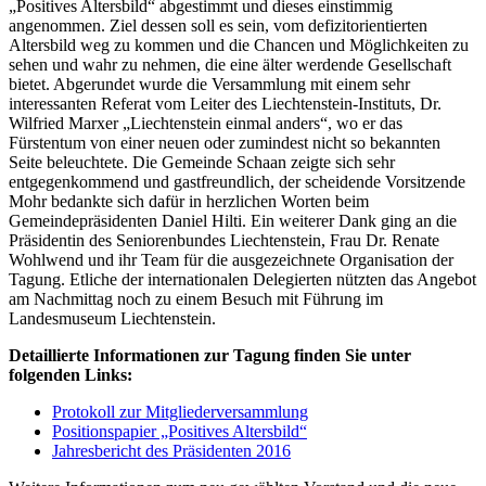
„Positives Altersbild“ abgestimmt und dieses einstimmig
angenommen. Ziel dessen soll es sein, vom defizitorientierten
Altersbild weg zu kommen und die Chancen und Möglichkeiten zu
sehen und wahr zu nehmen, die eine älter werdende Gesellschaft
bietet. Abgerundet wurde die Versammlung mit einem sehr
interessanten Referat vom Leiter des Liechtenstein-Instituts, Dr.
Wilfried Marxer „Liechtenstein einmal anders“, wo er das
Fürstentum von einer neuen oder zumindest nicht so bekannten
Seite beleuchtete. Die Gemeinde Schaan zeigte sich sehr
entgegenkommend und gastfreundlich, der scheidende Vorsitzende
Mohr bedankte sich dafür in herzlichen Worten beim
Gemeindepräsidenten Daniel Hilti. Ein weiterer Dank ging an die
Präsidentin des Seniorenbundes Liechtenstein, Frau Dr. Renate
Wohlwend und ihr Team für die ausgezeichnete Organisation der
Tagung. Etliche der internationalen Delegierten nützten das Angebot
am Nachmittag noch zu einem Besuch mit Führung im
Landesmuseum Liechtenstein.
Detaillierte Informationen zur Tagung finden Sie unter
folgenden Links:
Protokoll zur Mitgliederversammlung
Positionspapier „Positives Altersbild“
Jahresbericht des Präsidenten 2016