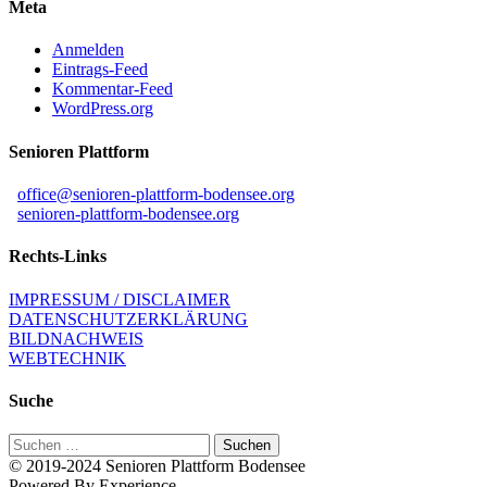
Meta
Anmelden
Eintrags-Feed
Kommentar-Feed
WordPress.org
Senioren Plattform
office@senioren-plattform-bodensee.org
senioren-plattform-bodensee.org
Rechts-Links
IMPRESSUM / DISCLAIMER
DATENSCHUTZERKLÄRUNG
BILDNACHWEIS
WEBTECHNIK
Suche
Suchen
nach:
© 2019-2024 Senioren Plattform Bodensee
Powered By Experience